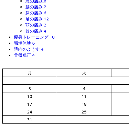
肩の痛み
6
腰の痛み
2
膝の痛み
6
足の痛み
12
顎の痛み
2
首の痛み
4
痩身トレーニング
10
職場体験
6
院内のようす
4
骨盤矯正
4
月
火
3
4
10
11
17
18
24
25
31