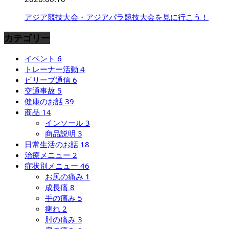
アジア競技大会・アジアパラ競技大会を見に行こう！
カテゴリー
イベント
6
トレーナー活動
4
ビリーブ通信
6
交通事故
5
健康のお話
39
商品
14
インソール
3
商品説明
3
日常生活のお話
18
治療メニュー
2
症状別メニュー
46
お尻の痛み
1
成長痛
8
手の痛み
5
痺れ
2
肘の痛み
3