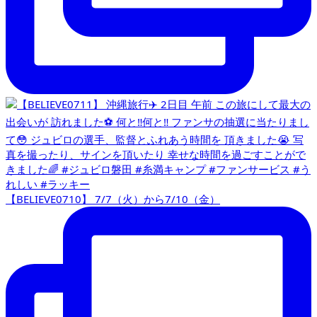
【BELIEVE0710】 7/7（火）から7/10（金）