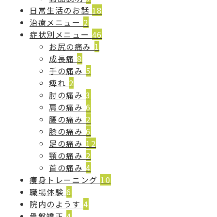
日常生活のお話
18
治療メニュー
2
症状別メニュー
46
お尻の痛み
1
成長痛
8
手の痛み
5
痺れ
2
肘の痛み
3
肩の痛み
6
腰の痛み
2
膝の痛み
6
足の痛み
12
顎の痛み
2
首の痛み
4
痩身トレーニング
10
職場体験
6
院内のようす
4
骨盤矯正
4