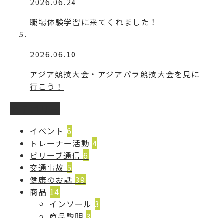
2026.06.24
職場体験学習に来てくれました！
2026.06.10
アジア競技大会・アジアパラ競技大会を見に
行こう！
カテゴリー
イベント
6
トレーナー活動
4
ビリーブ通信
6
交通事故
5
健康のお話
39
商品
14
インソール
3
商品説明
3