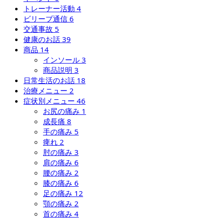
トレーナー活動
4
ビリーブ通信
6
交通事故
5
健康のお話
39
商品
14
インソール
3
商品説明
3
日常生活のお話
18
治療メニュー
2
症状別メニュー
46
お尻の痛み
1
成長痛
8
手の痛み
5
痺れ
2
肘の痛み
3
肩の痛み
6
腰の痛み
2
膝の痛み
6
足の痛み
12
顎の痛み
2
首の痛み
4