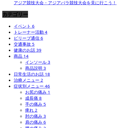
アジア競技大会・アジアパラ競技大会を見に行こう！
カテゴリー
イベント
6
トレーナー活動
4
ビリーブ通信
6
交通事故
5
健康のお話
39
商品
14
インソール
3
商品説明
3
日常生活のお話
18
治療メニュー
2
症状別メニュー
46
お尻の痛み
1
成長痛
8
手の痛み
5
痺れ
2
肘の痛み
3
肩の痛み
6
腰の痛み
2