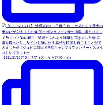
【BELIEVE0710】 7/7（火）から7/10（金）