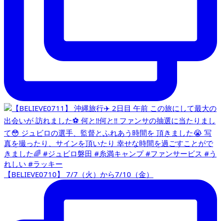
【BELIEVE0710】 7/7（火）から7/10（金）